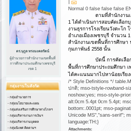
|
Normal 0 false false false
ตามที่สำนักงานเ
1 ได้ดำเนินการสอบคัดเลือกบุคค
งานธุรการโรงเรียนวังตะโก โ
อำเภอเมืองเพชรบุรี จำนวน 1
สำนักงานเขตพื้นที่การศึกษา 
กุมภาพันธ์ 2558 นั้น
ดร.นุกูล ทรงมงคลรัตน์
ผู้อำนวยการสำนักงานเขตพื้นที่
บัดนี้ การคัดเล
การศึกษาประถมศึกษาเพชรบุรี
พื้นที่การศึกษาประถมศึกษา เ
เขต 1
ได้คะแนนมากไปหาน้อยเรียงตาม
/* Style Definitions */ tab
กลุ่มงานในสังกัด
ปกติ; mso-tstyle-rowband-siz
noshow:yes; mso-style-priori
- กลุ่มอำนวยการ
alt:0cm 5.4pt 0cm 5.4pt; m
- กลุ่มนโยบายและแผน
bottom:.0001pt; mso-paginatio
- กลุ่มส่งเสริมการศึกษาทางไกลฯ
Unicode MS","sans-serif"; m
- กลุ่มบริหารงานการเงินฯ
language:TH;}
- กลุ่มบริหารงานบุคคล
- กลุ่มนิเทศ ติดตามฯ
Attachments: