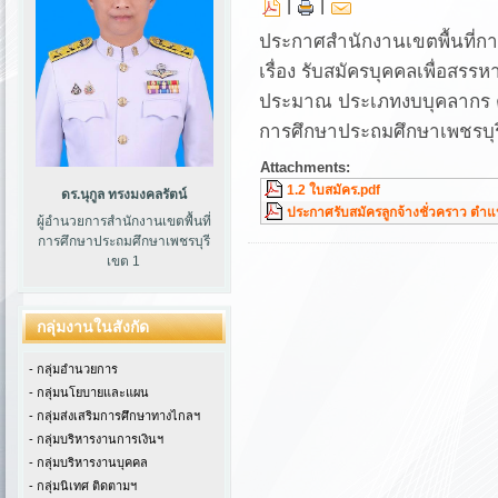
|
|
ประกาศสำนักงานเขตพื้นที่ก
เรื่อง รับสมัครบุคคลเพื่อสรร
ประมาณ ประเภทงบบุคลากร ตำแห
การศึกษาประถมศึกษาเพชรบุร
Attachments:
1.2 ใบสมัคร.pdf
ดร.นุกูล ทรงมงคลรัตน์
ประกาศรับสมัครลูกจ้างชั่วคราว ตำแหน
ผู้อำนวยการสำนักงานเขตพื้นที่
การศึกษาประถมศึกษาเพชรบุรี
เขต 1
กลุ่มงานในสังกัด
- กลุ่มอำนวยการ
- กลุ่มนโยบายและแผน
- กลุ่มส่งเสริมการศึกษาทางไกลฯ
- กลุ่มบริหารงานการเงินฯ
- กลุ่มบริหารงานบุคคล
- กลุ่มนิเทศ ติดตามฯ