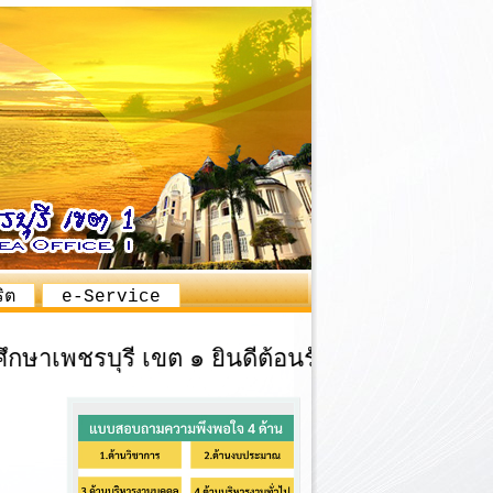
ิต
e-Service
ชรบุรี เขต ๑ ยินดีต้อนรับ
|
ค่านิยมองค์กร
"มีว